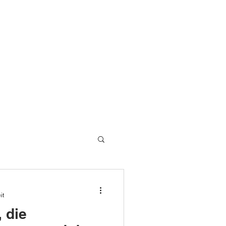
UM
AGB UND DATENSCHUTZ
it
 die