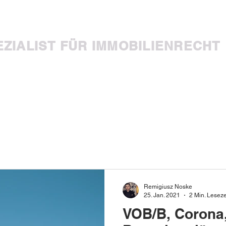
TSANWALT
EZIALIST FÜR IMMOBILIENRECHT
CH
KOMPETENZEN
KONTAKT
AKTUELLES
IMPRESS
Remigiusz Noske
25. Jan. 2021
2 Min. Leseze
VOB/B, Corona,