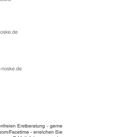
noske.de
-noske.de
nfreien Erstberatung - gerne
om/Facetime - erreichen Sie