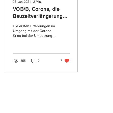
25. Jan. 2021
∙
2
Min.
VOB/B, Corona, die
Bauzeitverlängerung
und der unumgängliche
Die ersten Erfahrungen im
Streit um die
Umgang mit der Corona-
Krise bei der Umsetzung
Mehrvergütung
von Bauvorhaben haben
gezeigt, dass Auftraggeber
und Bauherren...
355
0
7
Mehr laden