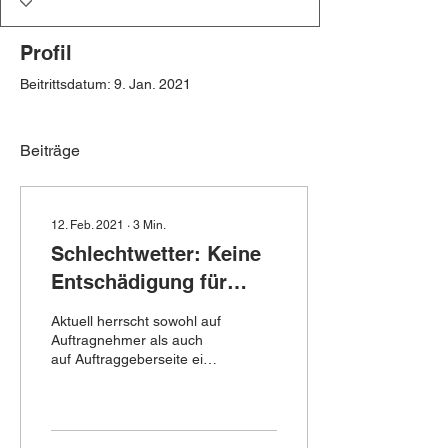
Profil
Beitrittsdatum: 9. Jan. 2021
Beiträge
12. Feb. 2021
∙
3
Min.
Schlechtwetter: Keine
Entschädigung für
Mehrkosten aber ggfls.
Aktuell herrscht sowohl auf
Anspruch auf
Auftragnehmer als auch
auf Auftraggeberseite eine
Verlängerung der
Unsicherheit darüber, wie
Bauzeit
im Rahmen von
Bauprojekten mit...